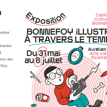
à
venteur
érentes
t
ions: des
itis,