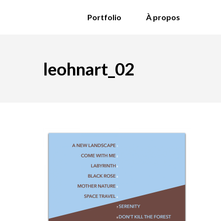
Portfolio
À propos
leohnart_02